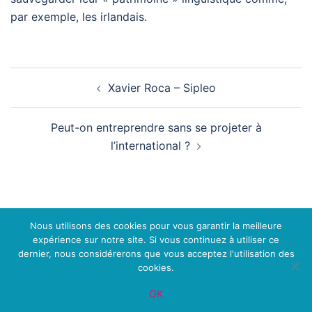
par exemple, les irlandais.
Navigation
Xavier Roca – Sipleo
d’article
Peut-on entreprendre sans se projeter à
l’international ?
Nous utilisons des cookies pour vous garantir la meilleure
expérience sur notre site. Si vous continuez à utiliser ce
dernier, nous considérerons que vous acceptez l'utilisation des
cookies.
OK
© 2026 Koomeo. Fièrement propulsé par
Sydney