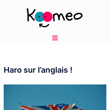
Aller
au
contenu
Ouvrir/fermer
le
menu
Haro sur l’anglais !