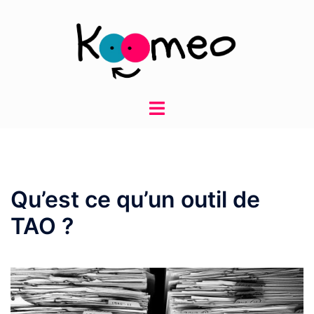
Aller
au
contenu
Ouvrir/fermer
le
menu
Qu’est ce qu’un outil de
TAO ?